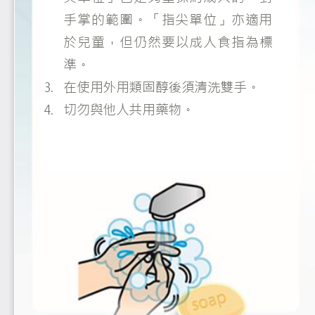
手掌
的
範圍。「指尖單位」亦適用
於兒童，但仍然要以成人食指為標
準。
3.
在使用外用類固醇後
須
清洗雙手
。
4.
切勿與他人共用藥物
。