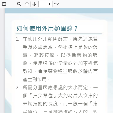
of 2
Toggle
Find
Previous
Next
Sidebar
如何使用
外用類固醇？
1.
在使用外用類固醇前，應先清潔
雙
parations
手及
皮膚患處，然後搽上足夠的藥
膏 ， 輕 輕 按 摩 ， 以 促 進 藥 物 的 吸
收。使用過多的份量
或外加不透氣
敷料
，會使藥物過量吸收
於
體內而
產生副作用。
2.
所需分量因應患處的大小而定。一
個「指尖單位」大約為成人食指的
末端指
節
的長度
。
而一般一個「指
尖單位」已足夠塗搽約成人的一對