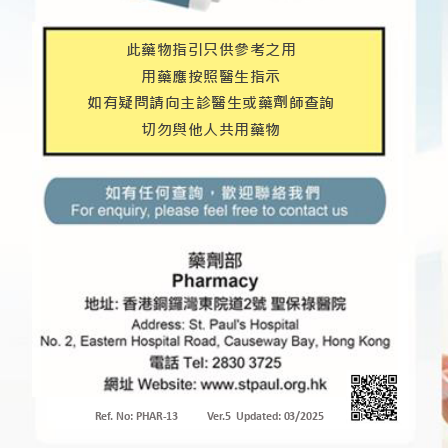
此藥物指引只供參考之用
用藥應按照醫生指示
如有疑問請向主診醫生或藥劑師查詢
切勿與他人共用藥物
Ref. No: PHAR
-
13
Ver.
5
Update
d
:
0
3
/20
2
5