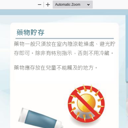
Zoom
Zoom
Out
In
藥物貯存
藥物
一般只須放在室內陰涼乾燥處、避光貯
存即可。除非有特別指示，否則不用冷藏。
藥物
應存放在
兒童
不能觸及的地方。