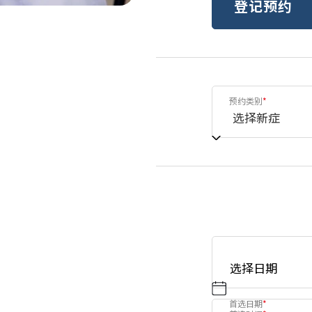
登记预约
预约类别
*
首选日期
*