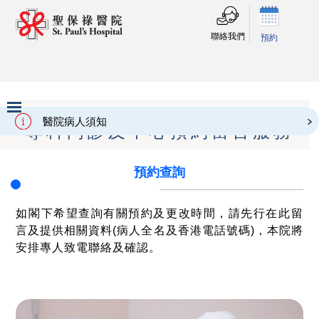
聯絡我們
預約
醫院病人須知
專科門診及中心預約留言服務
Slide 2 of 3.
預約查詢
如閣下希望查詢有關預約及更改時間，請先行在此留
言及提供相關資料(病人全名及香港電話號碼)，本院將
安排專人致電聯絡及確認。