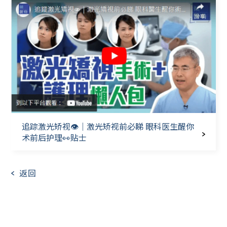
追踪激光矫视👁｜激光矫视前必睇 眼科医生醒你
术前后护理👀贴士
返回