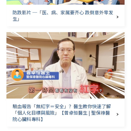
防跌影片 ─「医、病、家属要齐心 跌倒意外零发
生」
驗血報告「無紅字＝安全」？醫生教你快速了解
「個人化目標與風險」【曾卓恒醫生 | 聖保祿醫
院心臟科專科】