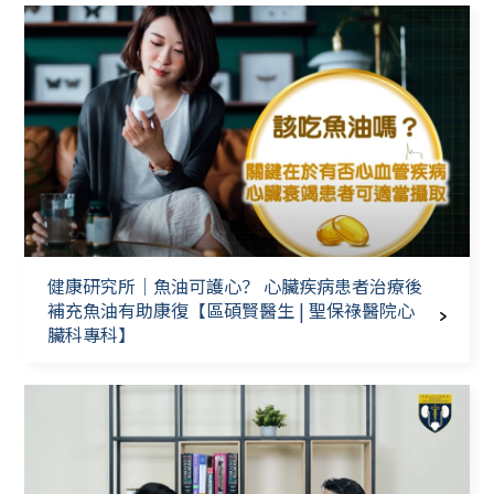
健康研究所｜魚油可護心？ 心臟疾病患者治療後
補充魚油有助康復【區碩賢醫生 | 聖保祿醫院心
臟科專科】