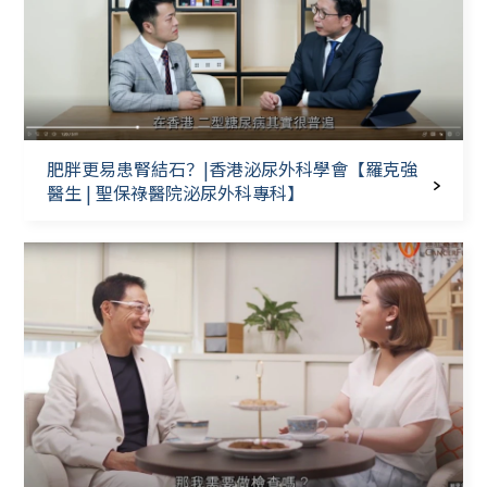
肥胖更易患腎結石？|香港泌尿外科學會【羅克強
醫生 | 聖保祿醫院泌尿外科專科】