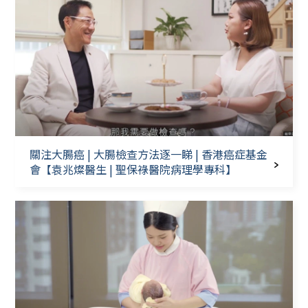
關注大腸癌 | 大腸檢查方法逐一睇 | 香港癌症基金
會【袁兆燦醫生 | 聖保祿醫院病理學專科】