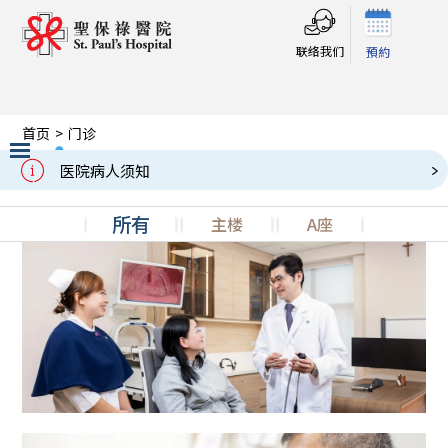
联络我们
預約
首页
>
门诊
门诊
Outpatient
医院病人须知
Slide 2 of 3.
所有
主楼
A座
耳鼻喉科中心