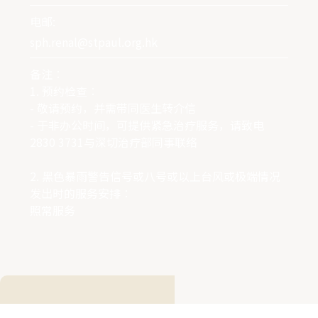
电邮:
sph.renal@stpaul.org.hk
备注∶
1. 预约检查∶
- 敬请预约，并需带同医生转介信
- 于非办公时间，可提供紧急治疗服务，请致电
2830 3731与深切治疗部同事联络
2. 黑色暴雨警告信号或八号或以上台风或极端情况
发出时的服务安排∶
照常服务