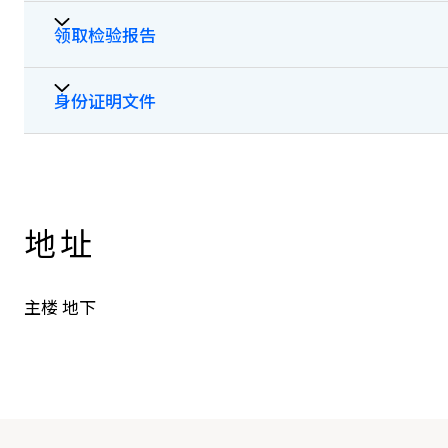
领取检验报告
病人如欲索取医疗纪录副本或要求驻院医生填写住院
申请程序及收费详情可参阅「
申请病人资料须知及表
电邮至sph.hird@stpaul.org.hk. 与本院医疗资
身份证明文件
一般医疗检验报告只会存放在门诊部或所属部门三个
他人领取，如想查询相关部门开放时间，请致电本院总机查询
由进行检查日起计，如果报告未能于三个月内领取，
医疗资讯及纪录部(电话: 2830 3779)查询及申请。
地址
主楼 地下