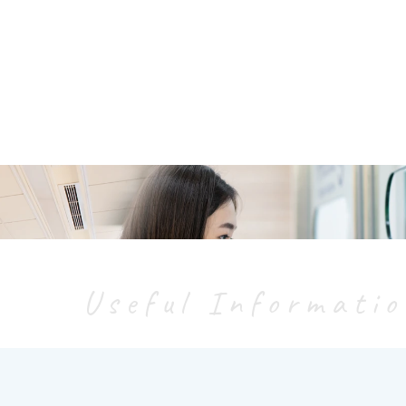
Service Char
Useful Informati