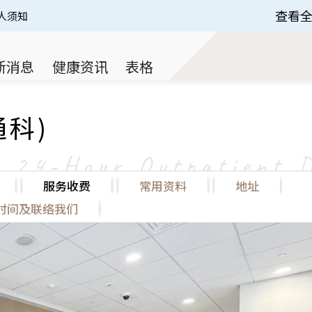
查看
人须知
 of 3.
新消息
健康资讯
表格
通科)
24-Hour Outpatient 
服务收费
常用资料
地址
时间及联络我们
诊症时间表
服务收费
常用资料
地