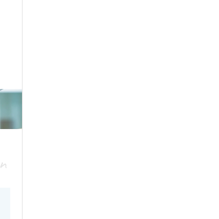
ge
on