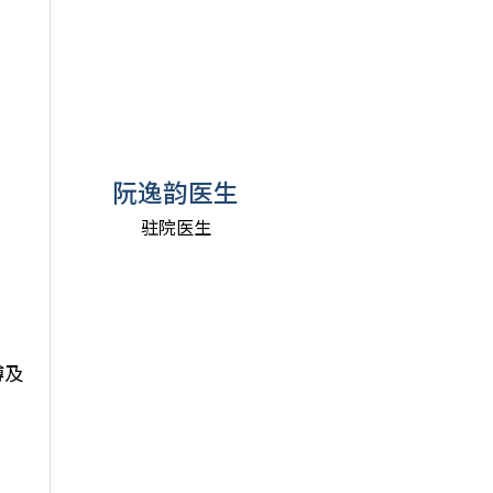
阮逸韵医生
驻院医生
搏及