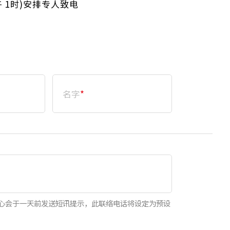
午 1时)安排专人致电
名字
*
心会于一天前发送短讯提示，此联络电话将设定为预设