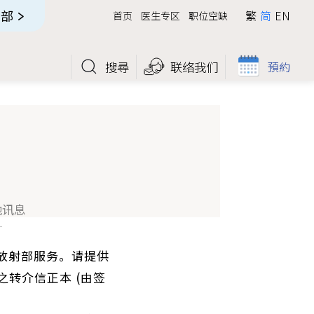
全部
繁
简
EN
首页
医生专区
职位空缺
搜尋
联络我们
預約
他讯息
放射部服务。请提供
转介信正本 (由签