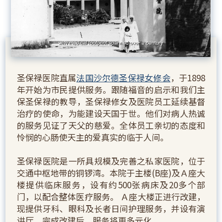
圣保禄医院直属
法国沙尔德圣保禄女修会
，于1898
年开始为市民提供服务。跟随福音的启示和我们主
保圣保禄的教导，圣保禄修女及医院员工延续基督
治疗的使命，为能建设天国于世。他们对病人热诚
的服务见证了天父的慈爱。全体员工亲切的态度和
怜悯的心肠使天主的爱真实的临于人间。
圣保禄医院是一所具规模及完善之私家医院，位于
交通中枢地带的铜锣湾。本院于主楼(B座)及Ａ座大
楼提供临床服务，设有约500张病床及20多个部
门，以配合整体医疗服务。 Ａ座大楼正进行改建，
现提供牙科、眼科及长者日间护理服务，并设有演
讲厅。完成改建后，服务将更多元化。