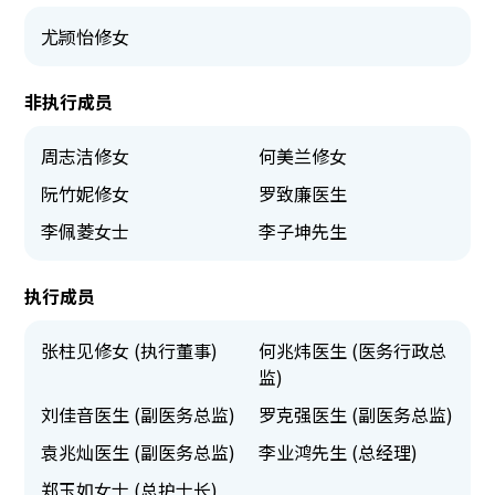
尤颕怡修女
非执行成员
周志洁修女
何美兰修女
阮竹妮修女
罗致廉医生
李佩菱女士
李子坤先生
执行成员
张柱见修女 (执行董事)
何兆炜医生 (医务行政总
监)
刘佳音医生 (副医务总监)
罗克强医生 (副医务总监)
袁兆灿医生 (副医务总监)
李业鸿先生 (总经理)
郑玉如女士 (总护士长)