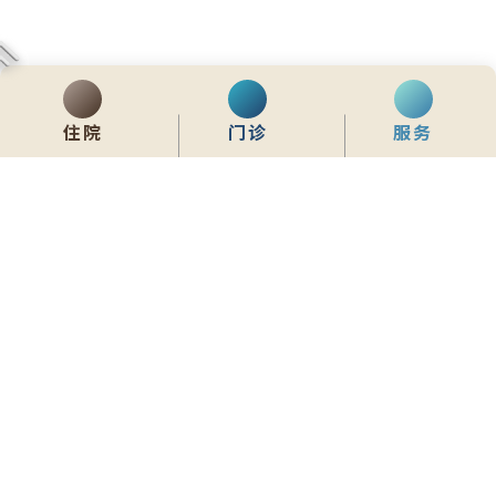
住院
门诊
服务
齊服務 展關懷
We Serve & We Care
enquiry@stpaul.org.hk
(852) 2890 6008
香港铜锣湾东院道2号
内联网
常用資料
网站地图
免责声明
私隐政策声明
版权所有 © 2026 圣保禄医院 从未许可不得复制或转载
本网站为响应式设计，建议使用Google Chrome，并将萤幕解析度设定为