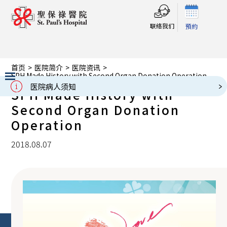
联络我们
預約
首页
>
医院简介
>
医院资讯
>
SPH Made History with Second Organ Donation Operation
医院病人须知
SPH Made History with
Slide 2 of 3.
Second Organ Donation
Operation
2018.08.07