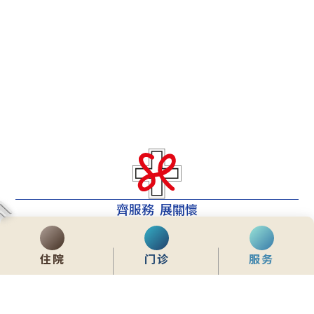
齊服務 展關懷
We Serve & We Care
enquiry@stpaul.org.hk
住院
门诊
服务
(852) 2890 6008
香港铜锣湾东院道2号