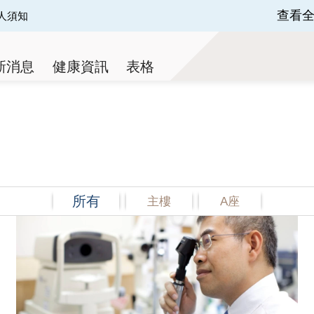
查看
人須知
 of 3.
新消息
健康資訊
表格
所有
主樓
A座