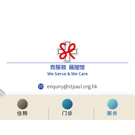
齊服務 展關懷
We Serve & We Care
enquiry@stpaul.org.hk
(852) 2890 6008
香港铜锣湾东院道2号
住院
门诊
服务
内联网
常用資料
网站地图
免责声明
私隐政策声明