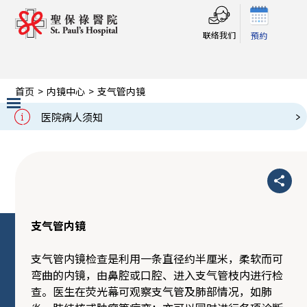
联络我们
預約
首页
>
内镜中心
>
支气管内镜
支气管内镜
医院病人须知
Slide 2 of 3.
支气管内镜
支气管内镜检查是利用一条直径约半厘米，柔软而可
弯曲的内镜，由鼻腔或口腔、进入支气管枝内进行检
查。医生在荧光幕可观察支气管及肺部情况，如肺