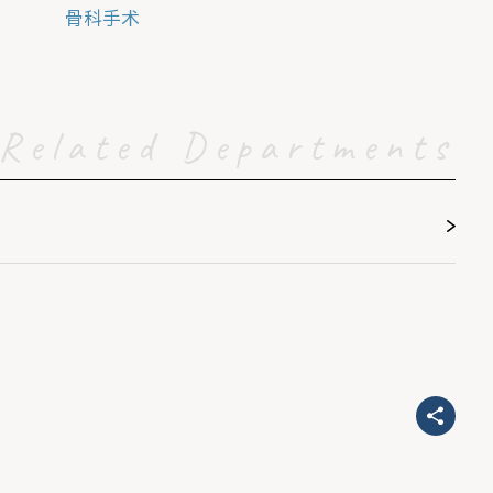
骨科手术
Related Departments