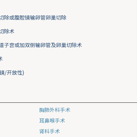
肿切除或腹腔镜输卵管卵巢切除
瘤切除术
阴道子宫或加双侧输卵管及卵巢切除术
术
镜/开放性)
胸肺外科手术
耳鼻喉手术
肾科手术