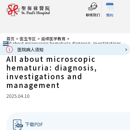
联络我们
預約
首页
>
医生专区
>
延续医学教育
>
All about microscopic hematuria: diagnosis, investigations
and management
医院病人须知
Slide 2 of 3.
All about microscopic
hematuria: diagnosis,
investigations and
management
2025.04.10
下载PDF