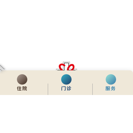
齊服務 展關懷
住院
门诊
服务
We Serve & We Care
enquiry@stpaul.org.hk
(852) 2890 6008
香港铜锣湾东院道2号