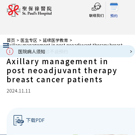
联络我们
預約
首页
>
医生专区
>
延续医学教育
>
Axillary management in post neoadjuvant therapy breast
cancer patients
医院病人须知
Slide 2 of 3.
Axillary management in
post neoadjuvant therapy
breast cancer patients
2024.11.11
下载PDF