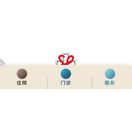
齊服務 展關懷
住院
门诊
服务
We Serve & We Care
enquiry@stpaul.org.hk
(852) 2890 6008
香港铜锣湾东院道2号