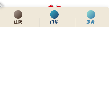
住院
门诊
服务
齊服務 展關懷
We Serve & We Care
enquiry@stpaul.org.hk
(852) 2890 6008
香港铜锣湾东院道2号
内联网
常用資料
网站地图
免责声明
私隐政策声明
版权所有 © 2026 圣保禄医院 从未许可不得复制或转载
本网站为响应式设计，建议使用Google Chrome，并将萤幕解析度设定为
1280x768px，以获得最佳浏览效果。