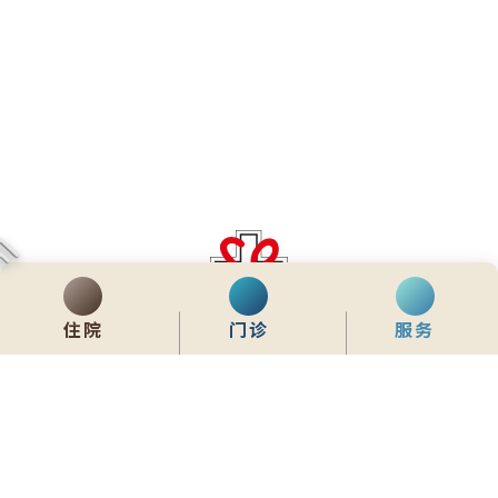
齊服務 展關懷
住院
门诊
服务
We Serve & We Care
enquiry@stpaul.org.hk
(852) 2890 6008
香港铜锣湾东院道2号