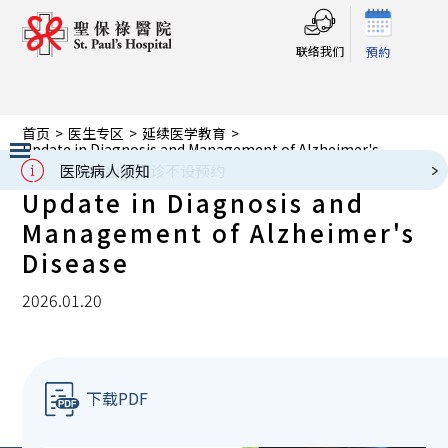
联络我们
預約
首页
>
医生专区
>
延续医学教育
>
Update in Diagnosis and Management of Alzheimer's
Disease
医院病人须知
Slide 2 of 3.
Update in Diagnosis and
Management of Alzheimer's
Disease
2026.01.20
下载PDF