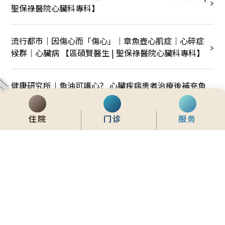
聖保祿醫院心臟科專科】
流行都市｜因傷心而「傷心」｜章魚壺心肌症｜心碎症
候群｜心臟病 【區碩賢醫生 | 聖保祿醫院心臟科專科】
健康研究所｜魚油可護心？ 心臟疾病患者治療後補充魚
油有助康復【區碩賢醫生 | 聖保祿醫院心臟科專科】
住院
门诊
服务
心房顫動治療全面睇 新一代薄血藥助防中風【區碩賢醫
生 | 聖保祿醫院心臟科專科】
糖尿病併發心腎代謝綜合症 定期檢查 三病共防【區碩賢
醫生 | 聖保祿醫院心臟科專科及林仲文醫生 | 聖保祿醫院
腎病科專科 】