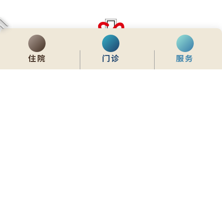
住院
门诊
服务
齊服務 展關懷
We Serve & We Care
enquiry@stpaul.org.hk
(852) 2890 6008
香港铜锣湾东院道2号
内联网
常用資料
网站地图
免责声明
私隐政策声明
版权所有 © 2026 圣保禄医院 从未许可不得复制或转载
本网站为响应式设计，建议使用Google Chrome，并将萤幕解析度设定为
1280x768px，以获得最佳浏览效果。