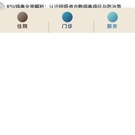
RSV病毒全面解析：认识呼吸道合胞病毒病征与防治策
略
住院
门诊
服务
齊服務 展關懷
We Serve & We Care
enquiry@stpaul.org.hk
(852) 2890 6008
香港铜锣湾东院道2号