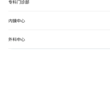
专科门诊部
内镜中心
外科中心
齊服務 展關懷
We Serve & We Care