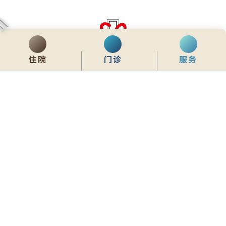
住院
门诊
服务
齊服務 展關懷
We Serve & We Care
enquiry@stpaul.org.hk
(852) 2890 6008
香港铜锣湾东院道2号
内联网
常用資料
网站地图
免责声明
私隐政策声明
版权所有 © 2026 圣保禄医院 从未许可不得复制或转载
本网站为响应式设计，建议使用Google Chrome，并将萤幕解析度设定为
1280x768px，以获得最佳浏览效果。