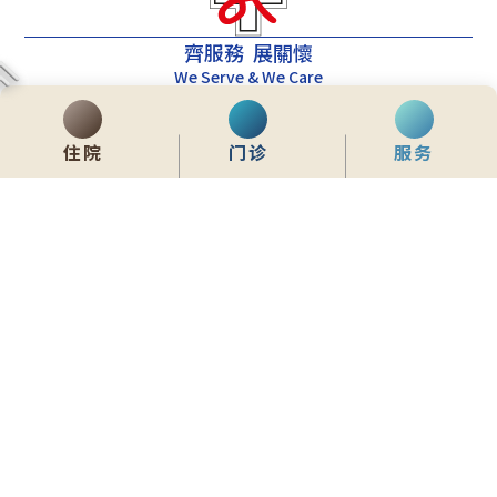
齊服務 展關懷
We Serve & We Care
enquiry@stpaul.org.hk
住院
门诊
服务
(852) 2890 6008
香港铜锣湾东院道2号
内联网
常用資料
网站地图
免责声明
私隐政策声明
版权所有 © 2026 圣保禄医院 从未许可不得复制或转载
本网站为响应式设计，建议使用Google Chrome，并将萤幕解析度设定为
1280x768px，以获得最佳浏览效果。