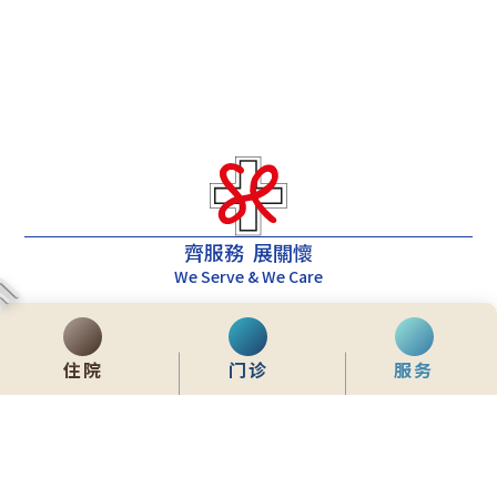
齊服務 展關懷
We Serve & We Care
enquiry@stpaul.org.hk
(852) 2890 6008
住院
门诊
服务
香港铜锣湾东院道2号
内联网
常用資料
网站地图
免责声明