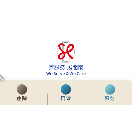
齊服務 展關懷
We Serve & We Care
enquiry@stpaul.org.hk
(852) 2890 6008
住院
门诊
服务
香港铜锣湾东院道2号
内联网
常用資料
网站地图
免责声明