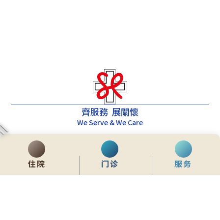
齊服務 展關懷
We Serve & We Care
enquiry@stpaul.org.hk
(852) 2890 6008
住院
门诊
服务
香港铜锣湾东院道2号
内联网
常用資料
网站地图
免责声明