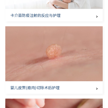
卡介苗防疫注射的反应与护理
婴儿皮赘(瘜肉)切除术后护理