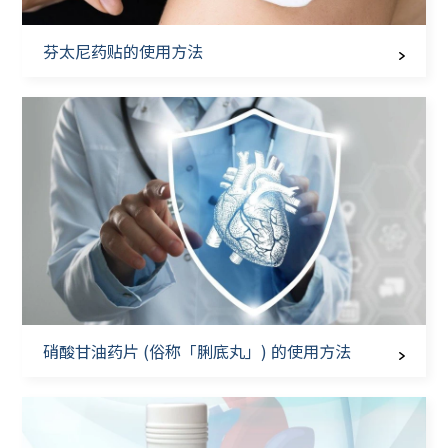
芬太尼药贴的使用方法
硝酸甘油药片 (俗称「脷底丸」) 的使用方法