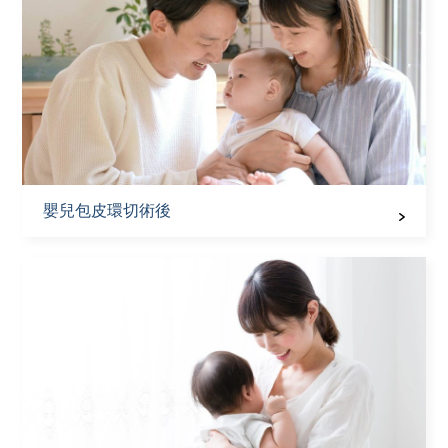
嬰兒包皮環切術後