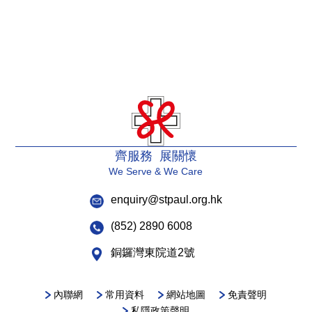
齊服務 展關懷
We Serve & We Care
enquiry@stpaul.org.hk
(852) 2890 6008
銅鑼灣東院道2號
內聯網
常用資料
網站地圖
免責聲明
私隱政策聲明