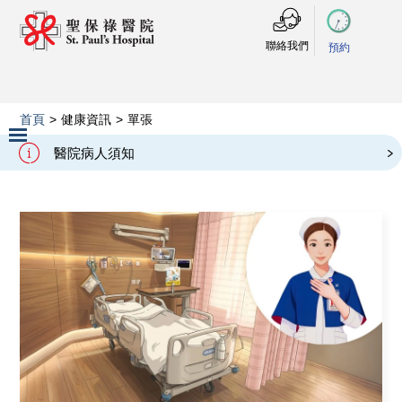
聯絡我們
預約
首頁
>
健康資訊
>
單張
單張
醫院病人須知
戒備應變級別
Slide 3 of 3.