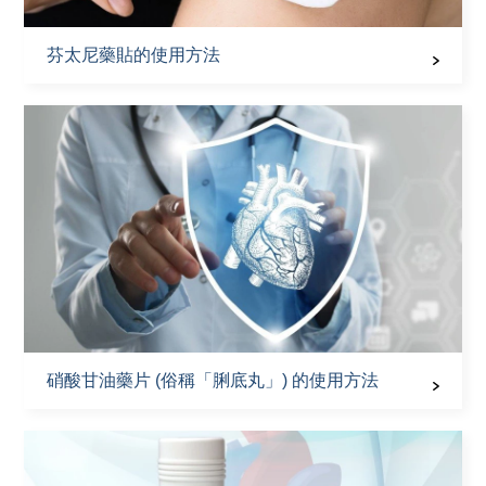
芬太尼藥貼的使用方法
硝酸甘油藥片 (俗稱「脷底丸」) 的使用方法