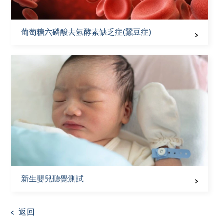
葡萄糖六磷酸去氫酵素缺乏症(蠶豆症)
新生嬰兒聽覺測試
返回