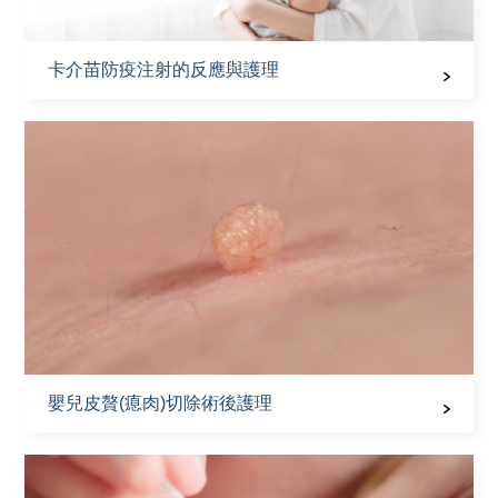
卡介苗防疫注射的反應與護理
嬰兒皮贅(瘜肉)切除術後護理