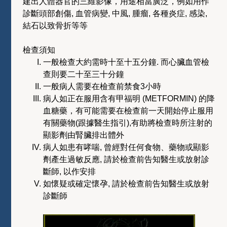
建出人體器官的三維影像，用途相當廣泛，例如用作
診斷頭部創傷, 血管病變, 中風, 腫瘤, 各種炎症, 感染,
結石以致骨折等等
檢查須知
一般檢查大約需時十至十五分鐘. 而心臟血管檢
查則要二十至三十分鐘
一般病人需要在檢查前禁食3小時
病人如正在服用含有甲福明 (METFORMIN) 的降
血糖藥，有可能需要在檢查前一天開始停止服用
有關藥物(跟據醫生指引),有助將檢查時所注射的
顯影劑由腎臟排出體外
病人如患有哮喘, 曾經對任何食物、藥物或顯影
劑產生過敏反應, 請於檢查前告知醫生或放射診
斷師, 以作安排
如懷疑或確定懷孕, 請於檢查前告知醫生或放射
診斷師