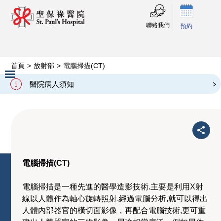
聯絡我們
預約
首頁
>
放射部
>
電腦掃描(CT)
電腦掃描(CT)
醫院病人須知
Slide 2 of 3.
電腦掃描(CT)
電腦掃描是一種先進的醫學造影技術.主要是利用X射
線以人體作為軸心旋轉照射,經過電腦分析,就可以得出
人體內部器官的橫切面影像，再配合電腦技術,更可重