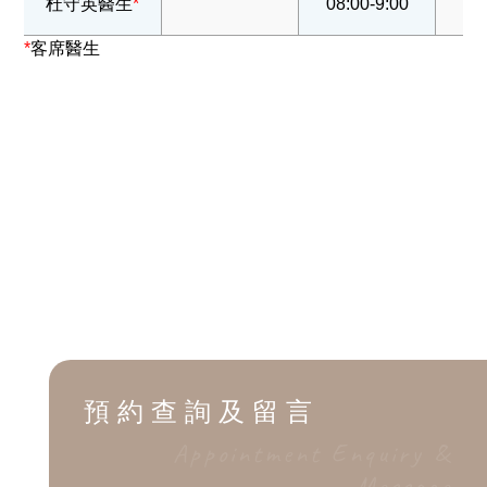
杜守英醫生
*
08:00-9:00
*
客席醫生
服務收費
Service Charge
瀏覽收費
醫療券計劃
預約查詢及留言
Appointment Enquiry &
Message