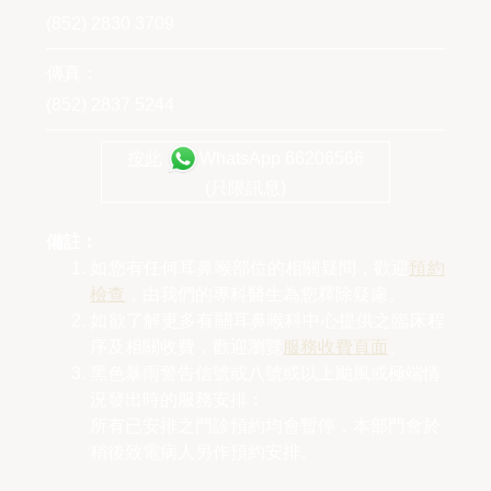
(852) 2830 3709
傳真：
(852) 2837 5244
按此
WhatsApp 66206566
(只限訊息)
備註︰
如您有任何耳鼻喉部位的相關疑問，歡迎
預約
檢查
，由我們的專科醫生為您釋除疑慮。
如欲了解更多有關耳鼻喉科中心提供之臨床程
序及相關收費，歡迎瀏覽
服務收費頁面
。
黑色暴雨警告信號或八號或以上颱風或極端情
況發出時的服務安排︰
所有已安排之門診預約均會暫停，本部門會於
稍後致電病人另作預約安排。