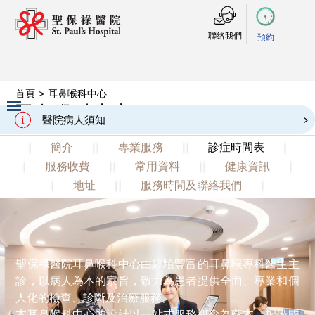
聯絡我們
預約
首頁
>
耳鼻喉科中心
ENT Centre
耳鼻喉科中心
醫院病人須知
Slide 2 of 3.
簡介
專業服務
診症時間表
服務收費
常用資料
健康資訊
地址
服務時間及聯絡我們
聖保祿醫院耳鼻喉科中心由經驗豐富的耳鼻喉專科醫生主
診，以病人為本的宗旨，致力為患者提供全面、專業和個
人化的檢查、診斷及治療服務。
本耳鼻喉科中心的設計以一站式服務概念為藍本，配備國