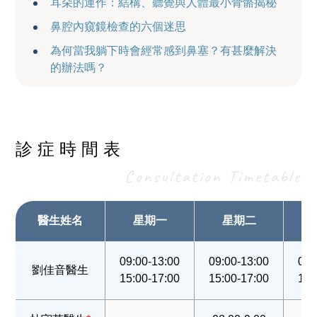
耳朵的運作：結構、聽覺與人體最小骨骼揭秘
鼻腔內窺鏡檢查的六個迷思
為何當我躺下時會經常感到鼻塞？有甚麼解決
的辦法嗎？
診症時間表
Consultation Timetable
醫生姓名
星期一
星期二
09:00-13:00
09:00-13:00
09:
劉佳音醫生
15:00-17:00
15:00-17:00
15: