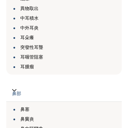
異物取出
中耳積水
中外耳炎
耳朵癢
突發性耳聾
耳咽管阻塞
耳腫瘤
鼻部
鼻塞
鼻竇炎