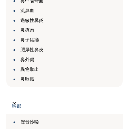
鼻中隔彎曲
流鼻血
過敏性鼻炎
鼻瘜肉
鼻子結癤
肥厚性鼻炎
鼻外傷
異物取出
鼻咽癌
喉部
聲音沙啞