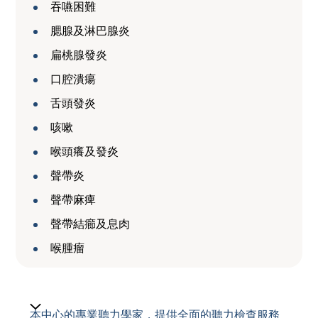
吞嚥困難
腮腺及淋巴腺炎
扁桃腺發炎
口腔潰瘍
舌頭發炎
咳嗽
喉頭癢及發炎
聲帶炎
聲帶麻痺
聲帶結癤及息肉
喉腫瘤
本中心的專業聽力學家，提供全面的聽力檢查服務