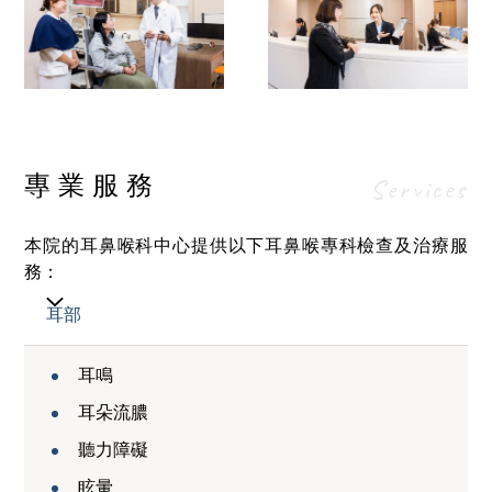
專業服務
Services
本院的耳鼻喉科中心提供以下耳鼻喉專科檢查及治療服
務：
耳部
耳鳴
耳朵流膿
聽力障礙
眩暈