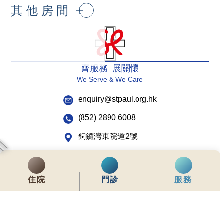
其他房間
齊服務 展關懷
We Serve & We Care
enquiry@stpaul.org.hk
(852) 2890 6008
銅鑼灣東院道2號
內聯網
常用資料
網站地圖
免責聲明
私隱政策聲明
住院
門診
服務
版權所有 © 2026 聖保祿醫院 從未許可不得複製或轉載
本網站為響應式設計，建議使用Google Chrome，並將螢幕解析度設定為
1280x768px，以獲得最佳瀏覽效果。