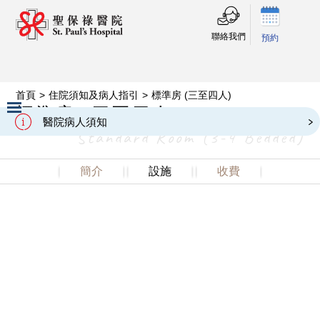
聯絡我們
預約
首頁
>
住院須知及病人指引
>
標準房 (三至四人)
標準房 (三至四人)
醫院病人須知
Standard Room (3-4 Bedded)
Slide 2 of 3.
簡介
設施
收費
標準房環境簡潔亮麗，設施五臟俱全，讓客人可在舒適的
環境之下接受專業護理。