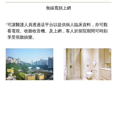
無線寬頻上網
*
可讓醫護人員透過這平台以提供病人臨床資料，亦可觀
看電視、收聽收音機、及上網，客人於留院期間可時刻
享受視聽娛樂。