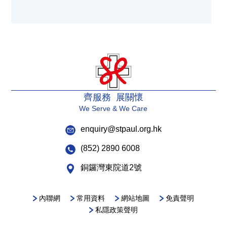
齊服務 展關懷
We Serve & We Care
enquiry@stpaul.org.hk
(852) 2890 6008
銅鑼灣東院道2號
內聯網
常用資料
網站地圖
免責聲明
私隱政策聲明