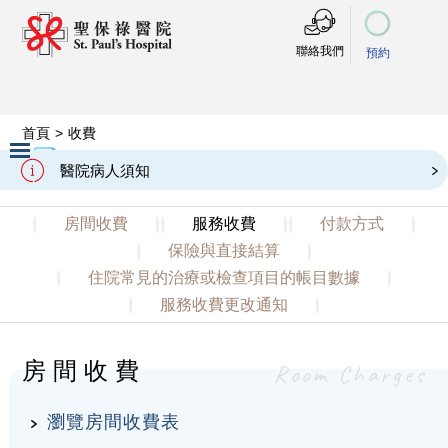
聯絡我們
預約
首頁
>
收費
Charges
收費
醫院病人須知
Slide 2 of 3.
房間收費
服務收費
付款方式
保險與直接結算
住院常見的治療或檢查項目的帳目數據
服務收費更改通知
房間收費
Room Charges
瀏覽房間收費表