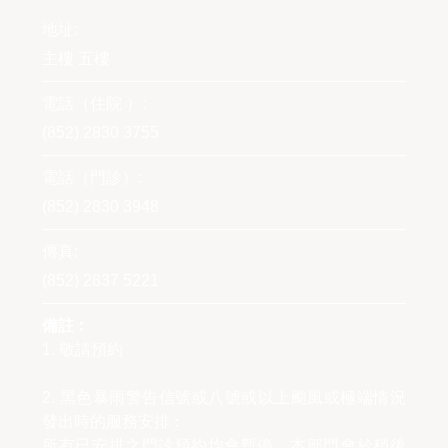
地址:
主樓 五樓
電話（住院 ）:
(852) 2830 3755
電話（門診）:
(852) 2830 3948
傳真:
(852) 2837 5221
備註︰
1. 敬請預約
2. 黑色暴雨警告信號或八號或以上颱風或極端情況
發出時的服務安排︰
所有已安排之門診預約均會暫停，本部門會於稍後