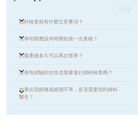
FAQ
婦科檢查前有什麼注意事項？
檢查前 48小時應避免進行性行為或使用陰道藥
懷孕初期應該何時開始第一次產檢？
物/沖洗劑。
一般建議在自行驗孕確認陽性後，於懷孕第 6 至
剖腹產後多久可以再次懷孕？
8 週預約專科醫生進行第一次產檢，透過超聲波
確認胎心及排除宮外孕風險。
臨床上一般建議產後需給予子宮充分的復原時
沒有性經驗的女性也需要進行婦科檢查嗎？
間，建議間隔 18 至 24 個月再次懷孕 ，以降低
疤痕妊娠或其他併發症的風險。
需要。沒有性經驗的女性仍有機會面臨經期不
如果出現經痛或經期不準，是否需要預約婦科
適、多囊卵巢綜合症或卵巢水瘤等婦科問題
醫生？
是的。嚴重的經痛、經期過長或不規律（經期不
準）是常見的婦科警號，可能與子宮肌瘤、多囊
卵巢綜合症或子宮內膜異位症（朱古力瘤）有
關。