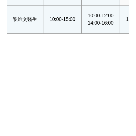
10:00-12:00
黎維文醫生
10:00-15:00
10:0
14:00-16:00
服務收費
Service Charge
瀏覽收費
產科套餐
醫療券計劃
產前講座