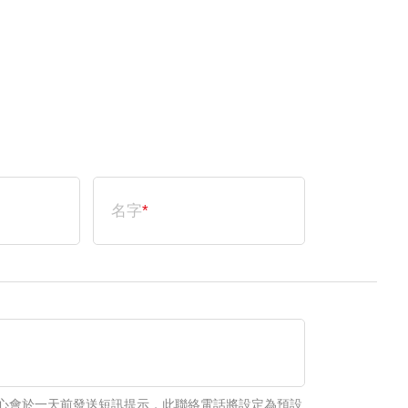
名字
*
心會於一天前發送短訊提示，此聯絡電話將設定為預設