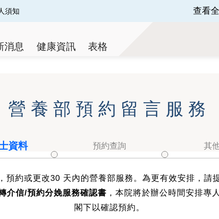
查看
人須知
 of 3.
新消息
健康資訊
表格
營養部預約留言服務
士資料
預約查詢
其
，預約或更改30 天內的營養部服務。為更有效安排，請
轉介信/預約分娩服務確認書
，本院將於辦公時間安排專
閣下以確認預約。