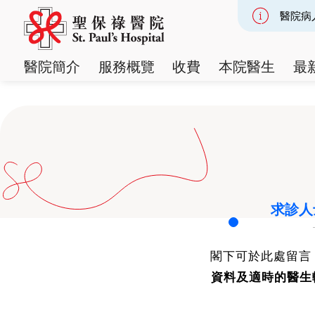
醫院病
Slide 2
醫院簡介
服務概覽
收費
本院醫生
最
求診人
閣下可於此處留言
資料及適時的醫生