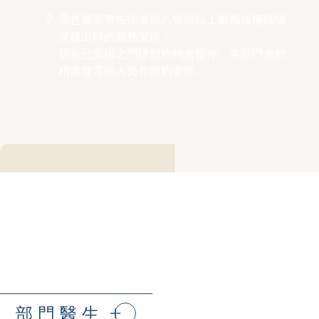
黑色暴雨警告信號或八號或以上颱風或極端情
況發出時的服務安排︰
所有已安排之門診預約均會暫停，本部門會於
稍後致電病人另作預約安排。
部門醫生