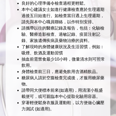
良好的心理準備令檢查過程更輕鬆。
本中心建議女士如進行健康檢查應於生理週期
過後五日始進行。如檢查當日遇上生理週期，
請先與本中心職員聯絡，以作特別安排。
請攜帶以往的醫療記錄及報告，包括︰化驗檢
驗、醫療造影檢查、過敏記錄、疫苗注射記
錄、家族遺傳疾病及藥物治療的資料。
了解現時的身體健康狀況及生活習慣，例如︰
吸煙、飲酒及運動習慣
抽血前需禁食最少10小時，微量清水則可照常
飲用。
身體檢查前三日，應避免飲用含酒精飲品。
糖尿病人請於空腹檢查完成後，才服用糖尿藥
物。
請帶同大便標本前來(如適用)，用清潔小瓶盛
載便可，或可親臨本中心提取化驗用容器。
穿著輕便鬆身衣服及運動鞋，以方便做心臟壓
力測試 (如適用)。