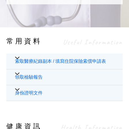
常用資料
Useful Information
索取醫療紀錄副本 / 填寫住院保險索償申請表
病人如欲索取醫療紀錄副本或要求駐院醫生填寫住
領取檢驗報告
院保險索償申請表，請以書面形式向本院申請。有
關申請表格、申請程序及收費詳情可參閱「
申請病
一般醫療檢驗報告只會存放在門診部或所屬部門三
身份證明文件
人資料須知及表格
」。如有任何查詢，請於辦公時
個月，如果病人在三個月之內領取，請在辦公時間
間內致電 (852)2830 3779或電郵至
內親臨或授權他人領取，如想查詢相關部門開放時
sph.hird@stpaul.org.hk. 與本院醫療資訊及紀錄部
間，請致電本院總機查詢熱線 2890 6008。
聯絡。
由進行檢查日起計，如果報告未能於三個月內領
健康資訊
Health Information
取，其報告會被銷毀。申請檢驗報告之複本需要繳