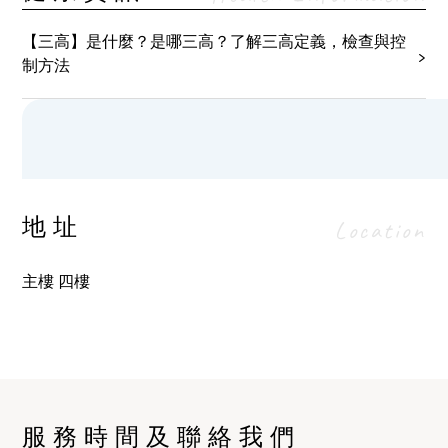
交費用，請致電醫療資訊及紀錄部(電話: 2830
【三高】是什麼？是哪三高？了解三高定義，檢查與控
3779)查詢及申請。
制方法
地址
Location
主樓 四樓
服務時間及聯絡我們