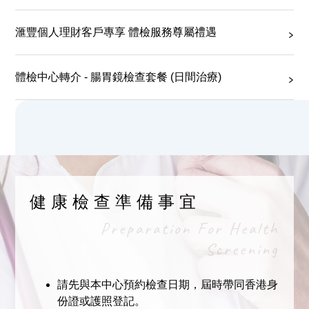
滙豐個人理財客戶專享 體檢服務尊屬禮遇
體檢中心轉介 - 腸胃鏡檢查套餐 (日間治療)
健康檢查準備事宜
Preparation For Health
Screening
請先與本中心預約檢查日期，屆時帶同香港身
份證或護照登記。