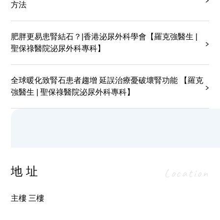
方法
交費用，請致電醫療資訊及紀錄部(電話: 2830
3779)查詢及申請。
肥胖更易患腎結石？|香港泌尿外科學會【羅克強醫生 |
聖保祿醫院泌尿外科專科】
全球暖化致腎石患者趨增 延誤治療憂破壞腎功能 【羅克
強醫生 | 聖保祿醫院泌尿外科專科】
地址
Location
主樓 三樓