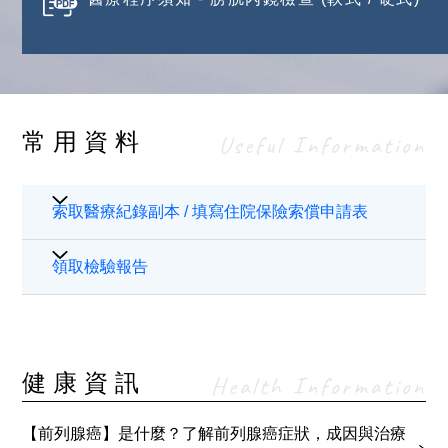
常用資料
Useful Information
索取醫療紀錄副本 / 填寫住院保險索償申請表
病人如欲索取醫療紀錄副本或要求駐院醫生填寫住
領取檢驗報告
院保險索償申請表，請以書面形式向本院申請。有
關申請表格、申請程序及收費詳情可參閱「
申請病
一般醫療檢驗報告只會存放在門診部或所屬部門三
人資料須知及表格
」。如有任何查詢，請於辦公時
個月，如果病人在三個月之內領取，請在辦公時間
間內致電 (852)2830 3779或電郵至
內親臨或授權他人領取，如想查詢相關部門開放時
健康資訊
Health Information
sph.hird@stpaul.org.hk. 與本院醫療資訊及紀錄部
間，請致電本院總機查詢熱線 2890 6008。
聯絡。
由進行檢查日起計，如果報告未能於三個月內領
【前列腺癌】是什麼？了解前列腺癌症狀，成因與治療
取，其報告會被銷毀。申請檢驗報告之複本需要繳