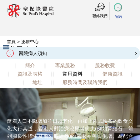
聯絡我們
預約
首頁
>
泌尿中心
Urology Centre
泌尿中心
醫院病人須知
Slide 2 of 3.
簡介
專業服務
服務收費
資訊及表格
常用資料
健康資訊
地址
服務時間及聯絡我們
隨着人口不斷增加並日趨老化，再加上西式快餐的飲食文
化大行其道，香港人對治療泌尿科病患(例如腎結石、前
列腺良性增生及前列腺癌等)的需求亦與日俱增。為配合