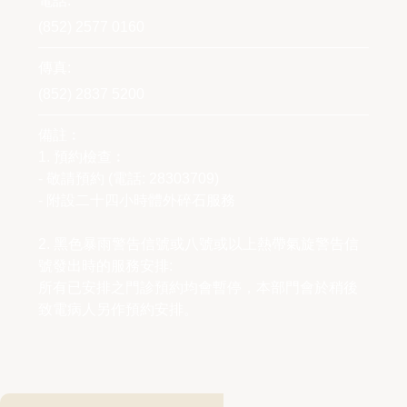
電話:
(852) 2577 0160
傳真:
(852) 2837 5200
備註︰
1. 預約檢查︰
- 敬請預約 (電話: 28303709)
- 附設二十四小時體外碎石服務
2. 黑色暴雨警告信號或八號或以上熱帶氣旋警告信
號發出時的服務安排:
所有已安排之門診預約均會暫停，本部門會於稍後
致電病人另作預約安排。