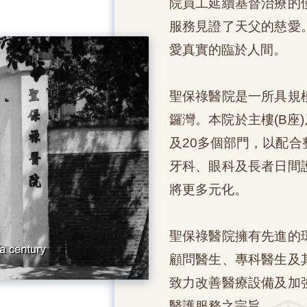
院員工延續基督治療的
服務見證了天父的慈愛
愛真實的臨於人間。
聖保祿醫院是一所具規
鑼灣。本院於主樓(B座
及20多個部門，以配
牙科、眼科及長者日間
將更多元化。
聖保祿醫院擁有先進的
顧問醫生、專科醫生及
致力改善醫療設備及加
醫護服務之宗旨。