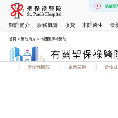
戒備應
Slide 3
醫院簡介
服務概覽
收費
本院醫生
最
首頁
>
醫院簡介
>
有關聖保祿醫院
有關聖保祿醫
聖保祿醫院
企業架構
使命及
聖保祿醫院
企業架構