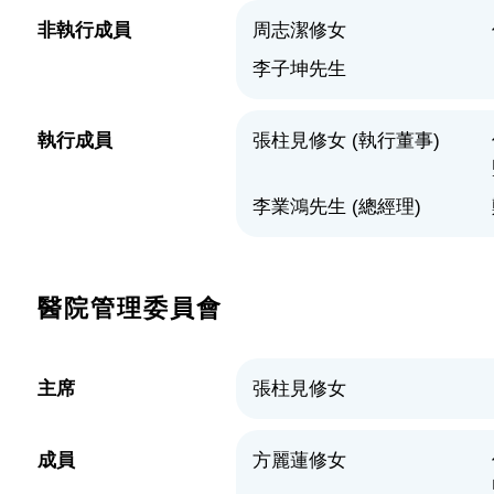
非執行成員
周志潔修女
李子坤先生
執行成員
張柱見修女 (執行董事)
李業鴻先生 (總經理)
醫院管理委員會
主席
張柱見修女
成員
方麗蓮修女