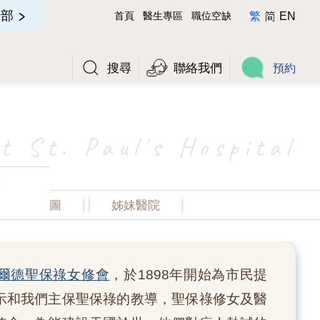
简
全部
首頁
醫生專區
職位空缺
繁
EN
搜尋
聯絡我們
預約
t St. Paul's Hospital
醫院位置圖
姊妹醫院
爾德聖保祿女修會
，於1898年開始為市民提
示和我們主保聖保祿的教導，聖保祿修女及醫