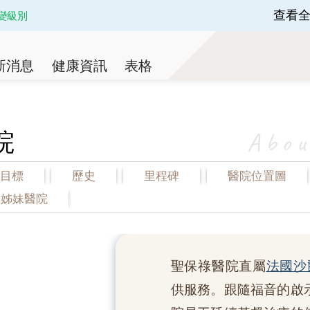
查看
變級別
 of 3.
新消息
健康資訊
表格
Abou
院
目標
歷史
里程碑
醫院位置圖
姊妹醫院
使命及目標
歷史
里程碑
聖保祿醫院直屬
法國沙
供服務。跟隨福音的啟