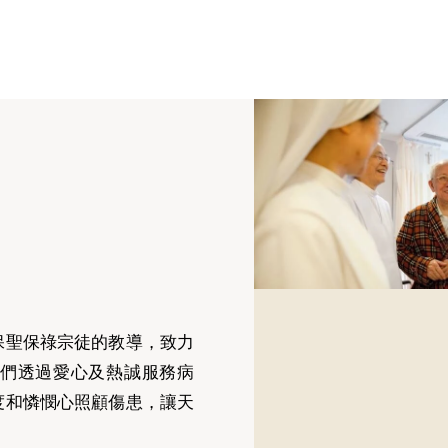
保聖保祿宗徒的教導，致力
們透過愛心及熱誠服務病
度和憐憫心照顧傷患，讓天