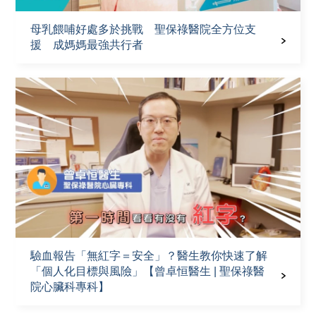
母乳餵哺好處多於挑戰 聖保祿醫院全方位支
援 成媽媽最強共行者
驗血報告「無紅字＝安全」？醫生教你快速了解
「個人化目標與風險」【曾卓恒醫生 | 聖保祿醫
院心臟科專科】