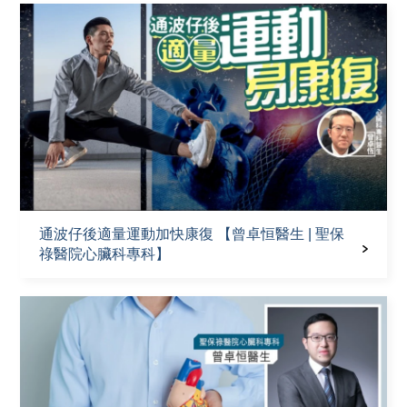
通波仔後適量運動加快康復 【曾卓恒醫生 | 聖保
祿醫院心臟科專科】