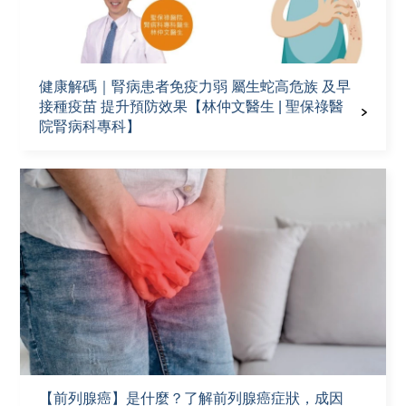
健康解碼｜腎病患者免疫力弱 屬生蛇高危族 及早
接種疫苗 提升預防效果【林仲文醫生 | 聖保祿醫
院腎病科專科】
【前列腺癌】是什麼？了解前列腺癌症狀，成因