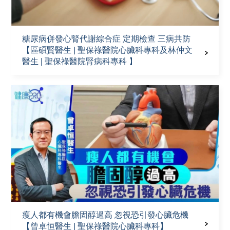
糖尿病併發心腎代謝綜合症 定期檢查 三病共防
【區碩賢醫生 | 聖保祿醫院心臟科專科及林仲文
醫生 | 聖保祿醫院腎病科專科 】
瘦人都有機會膽固醇過高 忽視恐引發心臟危機
【曾卓恒醫生 | 聖保祿醫院心臟科專科】