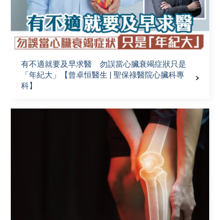
有不適就要及早求醫 勿誤當心臟衰竭症狀只是
「年紀大」【曾卓恒醫生 | 聖保祿醫院心臟科專
科】