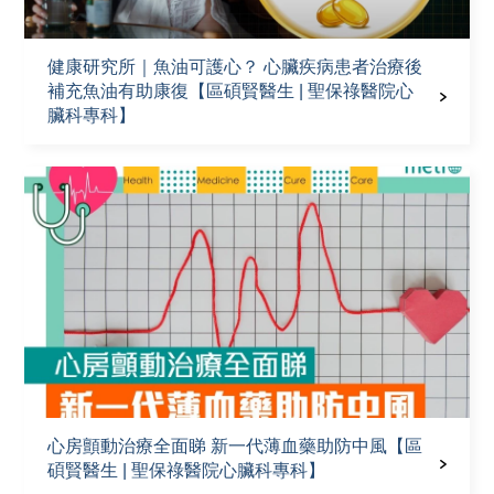
健康研究所｜魚油可護心？ 心臟疾病患者治療後
補充魚油有助康復【區碩賢醫生 | 聖保祿醫院心
臟科專科】
心房顫動治療全面睇 新一代薄血藥助防中風【區
碩賢醫生 | 聖保祿醫院心臟科專科】