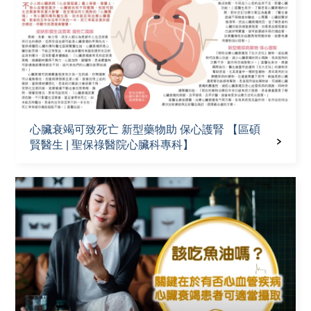
心臟衰竭可致死亡 新型藥物助 保心護腎 【區碩
賢醫生 | 聖保祿醫院心臟科專科】