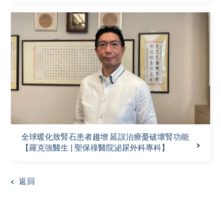
全球暖化致腎石患者趨增 延誤治療憂破壞腎功能
【羅克強醫生 | 聖保祿醫院泌尿外科專科】
返回