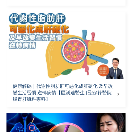
健康解碼｜代謝性脂肪肝可惡化成肝硬化 及早改
變生活習慣 逆轉病情【區漢達醫生 | 聖保祿醫院
腸胃肝臟科專科】