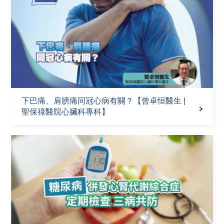
下巴痛、肩膀痛同冠心病有關？【曾卓恒醫生 |
聖保祿醫院心臟科專科】