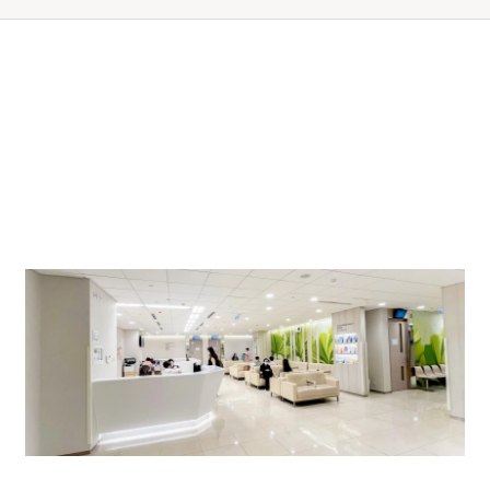
至六 (HK$)
(HK$)
或豁免证明书之年满六十五岁或以上长者可于本部门使用划服
$350
$470
。
公众假期全日，非当值驻院专科医生回院应诊之费用为一千元
器用品之费用，客人需额外支付所使用之以上有关项目。
专科门诊部