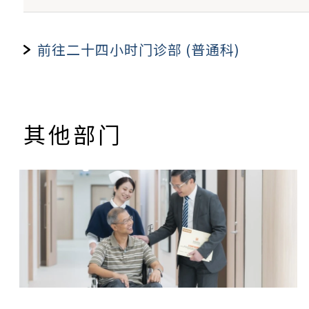
时段
星期一
为响应政府的长者医疗劵计划，每位持有香港身份证
前往二十四小时门诊部 (普通科)
上午8时至晚上7时59分
$280
http://www.hcv.gov.hk/
晚上8时至上午7时59分
$430
其他部门
备注︰
有关驻院医生资料，可参阅 “
本院医生
”部份
于星期一至六晚上7时至早上8时前，星期日及
医生诊症费不包括检查、治疗、药物及医疗仪
放射治疗及肿瘤科中心