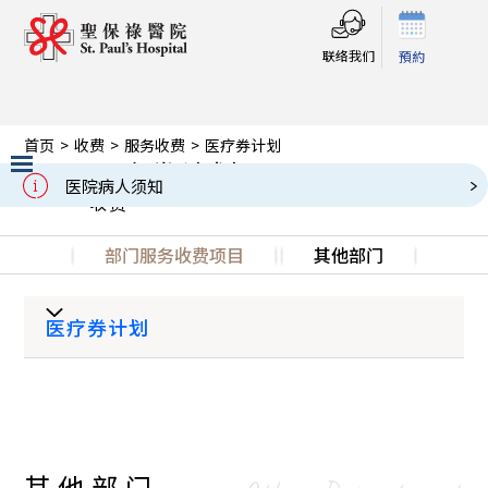
联络我们
預約
首页
>
收费
>
服务收费
>
医疗券计划
医疗券计划
Charges
医院病人须知
收费
Slide 2 of 3.
部门服务收费项目
其他部门
医疗券计划
本中心/部门接受使用「
」支付医疗服
务费用。「医疗券」只适用于指定医生的医疗服
务，详情请与相关中心/部门查询。
其他部门