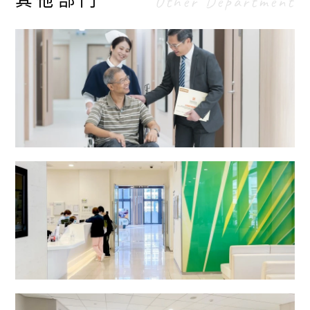
Other Department
备注︰
「医疗券」使用资格：
年满65岁
持有有效香港身份证
如使用「医疗券」，请在登记时先通知职员。使用
「医疗券」的详情请浏览
「医疗券」计划网站
。
放射治疗及肿瘤科中心
二十四小时门诊部 (普通科)