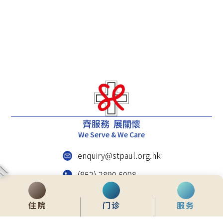
齊服務 展關懷
We Serve & We Care
enquiry@stpaul.org.hk
(852) 2890 6008
香港铜锣湾东院道2号
住院
门诊
服务
内联网
常用資料
网站地图
免责声明