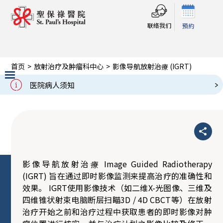
联络我们
預約
首页
>
放射治疗及肿瘤科中心
>
影像导航放射治療 (IGRT)
影像导航放射治療 (IGRT)
医院病人须知
Slide 2 of 3.
影像导航放射治療 Image Guided Radiotherapy
(IGRT) 旨在通过即时影像监测来提高治疗的准确性和
效果。 IGRT使用影像技术（如二维X-光图像、三维及
四维锥状射束电脑断层扫瞄3D / 4D CBCT等）在放射
治疗开始之前和治疗过程中获取患者的即时影像对肿