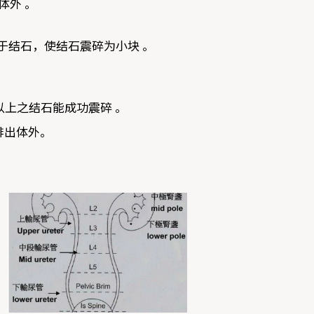
体外 。
中于结石，使结石震碎为小块 。
或以上之结石能成功震碎 。
排出体外。