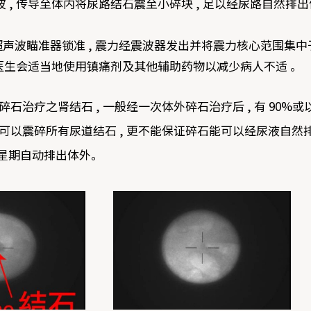
, 传导至体内将尿路结石震至小碎块 , 足以经尿路自然排出
或超声波瞄准器锁准 , 震力经震波器发出并将震力核心范围集
但医生会适当地使用镇痛剂及其他辅助药物以减少病人不适 。
治疗之肾结石 , 一般经一次体外碎石治疗后 , 有 90%
可以震碎所有尿道结石 , 更不能保证碎石能可以经尿液自然
数星期自动排出体外。