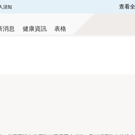
查看
人須知
 of 3.
新消息
健康資訊
表格