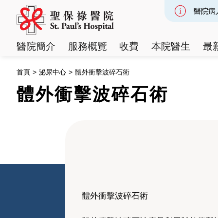
醫院病
Slide 2
醫院簡介
服務概覽
收費
本院醫生
最
首頁
>
泌尿中心
>
體外衝擊波碎石術
體外衝擊波碎石術
體外衝擊波碎石術