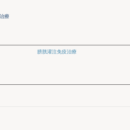
石治療
膀胱灌注免疫治療