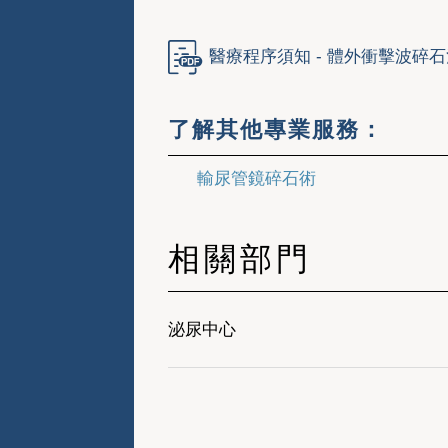
醫療程序須知 - 體外衝擊波碎
了解其他專業服務：
輸尿管鏡碎石術
相關部門
泌尿中心