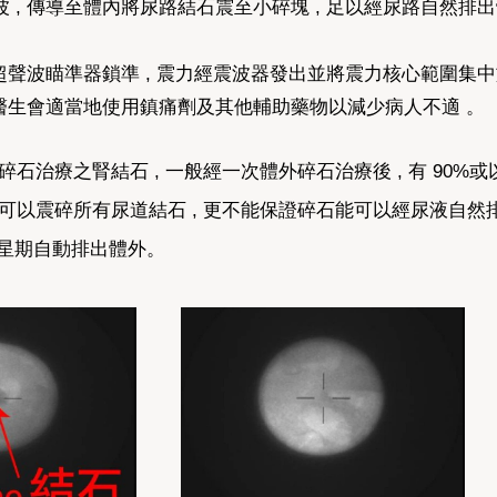
, 傳導至體內將尿路結石震至小碎塊 , 足以經尿路自然排出
或超聲波瞄準器鎖準 , 震力經震波器發出並將震力核心範圍集
但醫生會適當地使用鎮痛劑及其他輔助藥物以減少病人不適 。
石治療之腎結石 , 一般經一次體外碎石治療後 , 有 90%
可以震碎所有尿道結石 , 更不能保證碎石能可以經尿液自然
數星期自動排出體外。