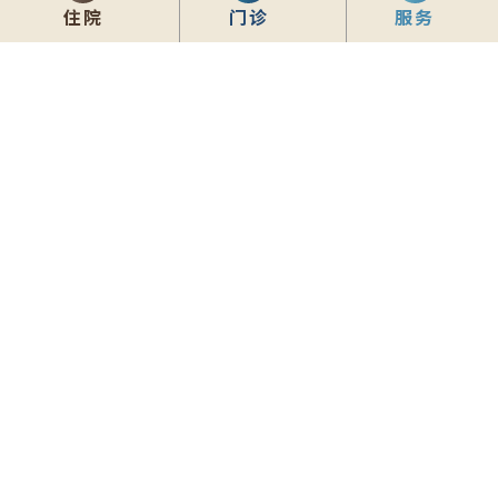
住院
门诊
服务
齊服務 展關懷
We Serve & We Care
enquiry@stpaul.org.hk
(852) 2890 6008
香港铜锣湾东院道2号
内联网
常用資料
网站地图
免责声明
私隐政策声明
版权所有 © 2026 圣保禄医院 从未许可不得复制或转载
本网站为响应式设计，建议使用Google Chrome，并将萤幕解析度设定为
1280x768px，以获得最佳浏览效果。