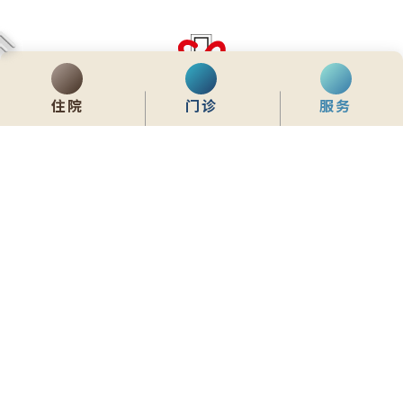
住院
门诊
服务
齊服務 展關懷
We Serve & We Care
enquiry@stpaul.org.hk
(852) 2890 6008
香港铜锣湾东院道2号
内联网
常用資料
网站地图
免责声明
私隐政策声明
版权所有 © 2026 圣保禄医院 从未许可不得复制或转载
本网站为响应式设计，建议使用Google Chrome，并将萤幕解析度设定为
1280x768px，以获得最佳浏览效果。