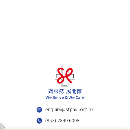
齊服務 展關懷
We Serve & We Care
enquiry@stpaul.org.hk
(852) 2890 6008