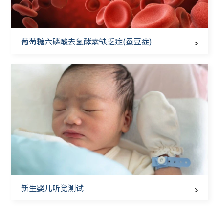
葡萄糖六磷酸去氢酵素缺乏症(蚕豆症)
新生婴儿听觉测试