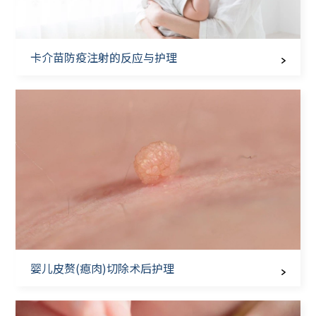
卡介苗防疫注射的反应与护理
婴儿皮赘(瘜肉)切除术后护理