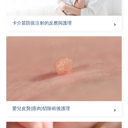
卡介苗防疫注射的反應與護理
嬰兒皮贅(瘜肉)切除術後護理