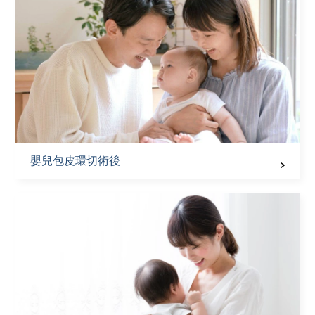
嬰兒包皮環切術後