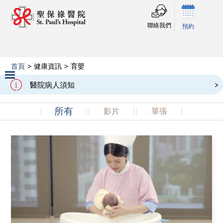
聯絡我們
預約
首頁
>
健康資訊
>
育嬰
育嬰
醫院病人須知
Slide 2 of 3.
所有
影片
單張