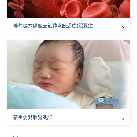
葡萄糖六磷酸去氫酵素缺乏症(蠶豆症)
新生嬰兒聽覺測試